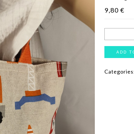
9,80
€
ADD T
Categories