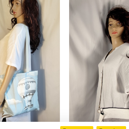
9,80
€
18,00
€