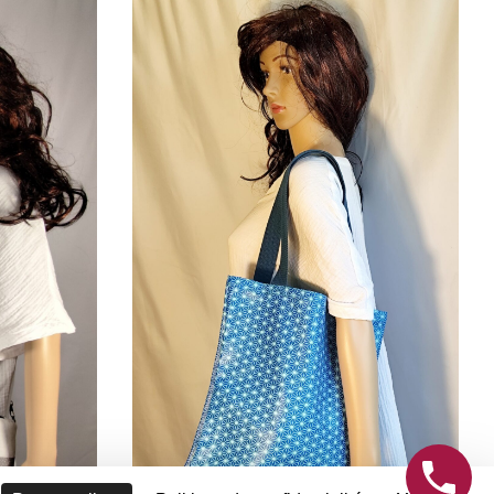
9,80
€