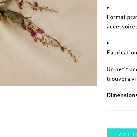
Format prat
accessoire
Fabrication
Un petit ac
trouvera vi
Dimension
ADD T