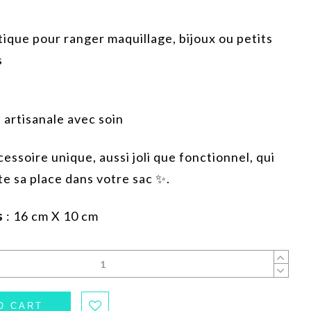
ique pour ranger maquillage, bijoux ou petits
s
 artisanale avec soin
cessoire unique, aussi joli que fonctionnel, qui
te sa place dans votre sac ✨.
s
: 16 cm X 10 cm
O CART