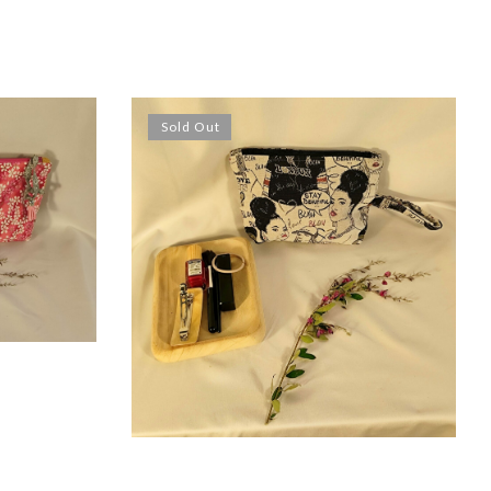
Sold Out
10,00
€